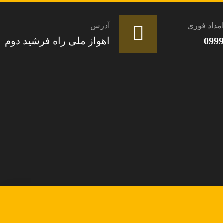
مداد فوری
آدرس
099
اهواز ملی راه فرشید دوم