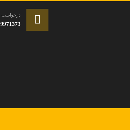
درخواست ا
99971373