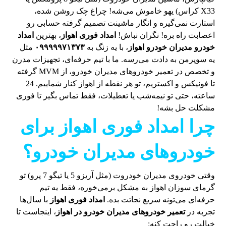
X33 کراس) یهو خاموش می‌شه! چراغ چک روشن شده،
استارت نمی‌گیره و انگار ماشینت تصمیم گرفته حسابی رو
اعصابت راه بره! نگران نباش!
امداد فوری اهواز
، بهترین
امداد
خودرو مدیران خودرو اهواز
، با یه زنگ به
۰۹۹۹۹۹۷۱۳۷۳
مثل
یه سوپرمن به دادت می‌رسه. ما با تیم حرفه‌ای، تجهیزات مدرن
و تخصص در تعمیر خودروهای مدیران خودرو، از MVM گرفته
تا فونیکس و اکستریم، تو هر نقطه از اهواز کنار شماییم. 24
ساعته، حتی تو نیمه‌شب یا تعطیلات، فقط تماس بگیر تا فوری
مشکلت حل بشه!
چرا امداد فوری اهواز برای
خودروهای مدیران خودرو؟
وقتی خودروی مدیران خودروت (مثل آریزو 5 یا تیگو 7 پرو) تو
گرمای سوزان اهواز به مشکل برمی‌خوره، فقط یه تیم
حرفه‌ای می‌تونه سریع نجاتت بده.
امداد فوری اهواز
با سال‌ها
تجربه در
تعمیر خودروهای مدیران خودرو در اهواز
، اینجاست تا
خیالت رو راحت کنه: