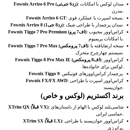
: سدان لوکس با امکانات
Fownix Arrizo 6 Pro (زد6 جی‌تی)
مدرن.
: نسخه اسپرت با عملکرد قوی.
Fownix Arrizo 6 GT
: سدان پرچمدار با طراحی شیک.
Fownix Arrizo 8 (زد8 جی1)
: کراس‌اوور محبوب
Fownix Tiggo 7 Pro Premium (اف7 پرو)
با امکانات پریمیوم.
: نسخه ارتقایافته با
Fownix Tiggo 7 Pro Max (اف7 پرومکس)
سیستم چهارچرخ متحرک.
: کراس‌اوور
Fownix Tiggo 8 Pro Max IE (اف8 پرومکس)
لوکس برای خانواده‌ها.
: پرچمدار کراس‌اوورهای فونیکس.
Fownix Tiggo 9
: کراس‌اوور اسپرت با طراحی
Fownix FX/FX AWD
جوان‌پسند.
برند اکستریم (لوکس و خاص)
: شاسی‌بلند لوکس با الهام از داستان‌های
XTrim QX (قبلاً VX)
حماسی ایرانی.
: کراس‌اوور جوان‌پسند با طراحی
XTrim SX (قبلاً LX)
پرانرژی.