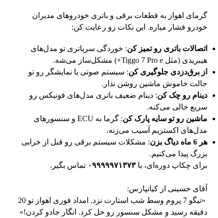
گرمای اهواز به قطعات برقی و باتری خودروهای مدیران
خودرو فشار میاره. این نکات رو رعایت کن:
اتصالات باتری رو تمیز کن
: خوردگی سرباتری تو مدل‌های
هیبریدی (مثل Tiggo 7 Pro e+) مشکل‌ساز می‌شه.
از برق‌دزدی جلوگیری کن
: سیستم صوتی یا نمایشگر رو تو
حالت خاموش ماشین روشن نذار.
دینام رو چک کن
: دینام ضعیف باتری مدل‌های فونیکس رو
سریع خالی می‌کنه.
ماشین رو تو سایه پارک کن
: گرما به ECU و سنسورهای
مدل‌های اکستریم آسیب می‌زنه.
هر 6 ماه دیاگ بزن
: مشکلات سیستم برقی رو قبل از خرابی
بزرگ پیدا می‌کنیم.
برای چکاپ دوره‌ای، با
۰۹۹۹۹۹۷۱۳۷۳
تماس بگیر.
آقای حسینی از کیانپارس:
«تیگو 7 پروم وسط شب استارت نزد. امداد فوری اهواز تو 20
دقیقه رسید و مشکل سنسور رو حل کرد. انگار جادو کردن!»