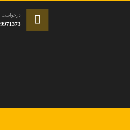
درخواست ا
99971373