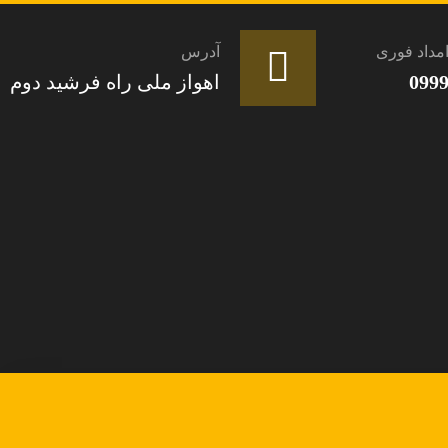
مداد فوری
آدرس
099
اهواز ملی راه فرشید دوم