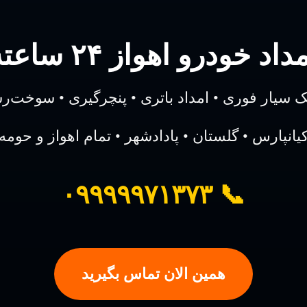
داد خودرو اهواز ۲۴ ساعته
ک سیار فوری • امداد باتری • پنچرگیری • سوخت‌ر
یانپارس • گلستان • پادادشهر • تمام اهواز و حومه
📞 ۰۹۹۹۹۹۷۱۳۷۳
همین الان تماس بگیرید