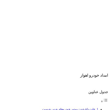
امداد خودرو اهواز
جدول عناوین
علت داغ شدن موتور خودروهای چینی چیست