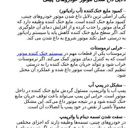
–
کمبود مایع خنک‌کننده (آب رادیاتور)
یکی از اصلی‌ ترین دلایل داغ شدن موتور خودروهای چینی،
کمبود مایع خنک‌ کننده است. مایع خنک‌ کننده وظیفه دارد که
گرمای موتور را جذب کرده و از افزایش دمای آن جلوگیری
کند. اگر سطح مایع خنک‌ کننده کاهش یابد یا سیستم رادیاتور
به درستی عمل نکند موتور شروع به داغ شدن می کند.
–
خرابی ترموستات
ترموستات یکی از قطعات مهم در
سیستم خنک‌ کننده موتور
است که به کنترل دمای موتور کمک می‌کند. اگر ترموستات
خراب شود و نتواند جریان مایع خنک‌ کننده را به درستی
تنظیم کند، ممکن است موتور داغ شده و عملکرد آن مختل
شود.
–
مشکل در پمپ آب
پمپ آب یا واترپمپ، مسئول گردش مایع خنک‌ کننده در داخل
موتور است. خرابی این پمپ می‌تواند باعث توقف جریان مایع
خنک‌ کننده شود و در نتیجه موتور داغ می‌کند. این مشکل
معمولاً ناشی از نقص در خود پمپ یا اتصالات آن است.
–
سفت شدن تسمه دینام یا واترپمپ
در خودروهای چینی، تسمه‌ها وظیفه دارند که اجزای مختلفی
مانند دینام و واترپمپ را به حرکت درآورند. اگر تسمه دینام یا